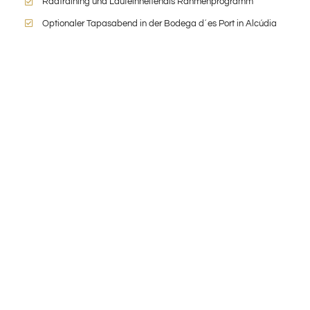
Radtraining und Laufeinheitenals Rahmenprogramm
Optionaler Tapasabend in der Bodega d´es Port in Alcúdia