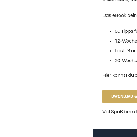
Das eBook beinh
66 Tipps f
12-Wochen
Last-Minut
20-Wochen
Hier kannst du d
DWONLOAD G
Viel Spaß beim 