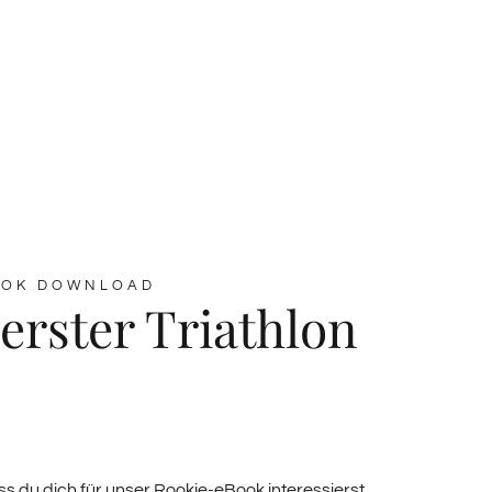
OOK DOWNLOAD
erster Triathlon
ss du dich für unser Rookie-eBook interessierst.