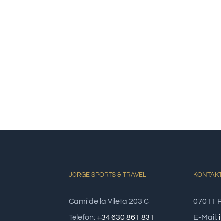
JORGE SPORTS & TRAVEL
KONTAK
Camí de la Vileta 203 C
07011 P
Telefon:
+34 630 861 831
E-Mail: