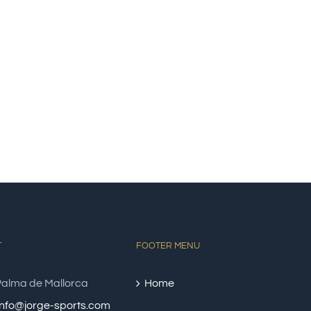
T
FOOTER MENU
alma de Mallorca
Home
info@jorge-sports.com