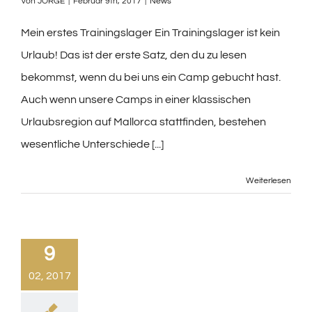
Von
JORGE
|
Februar 9th, 2017
|
News
Mein erstes Trainingslager Ein Trainingslager ist kein
Urlaub! Das ist der erste Satz, den du zu lesen
bekommst, wenn du bei uns ein Camp gebucht hast.
Auch wenn unsere Camps in einer klassischen
Urlaubsregion auf Mallorca stattfinden, bestehen
wesentliche Unterschiede [...]
Weiterlesen
9
02, 2017