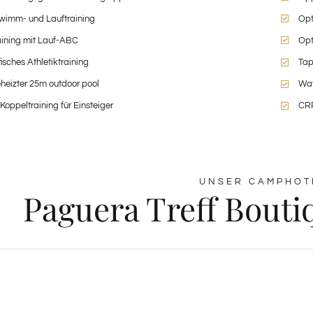
wimm- und Lauftraining
Opt
aining mit Lauf-ABC
Opt
fisches Athletiktraining
Ta
eheizter 25m outdoor pool
Wat
oppeltraining für Einsteiger
CRP
UNSER CAMPHOT
Paguera Treff Bouti