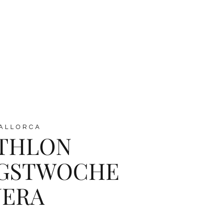
ALLORCA
ATHLON
NGSTWOCHE
UERA