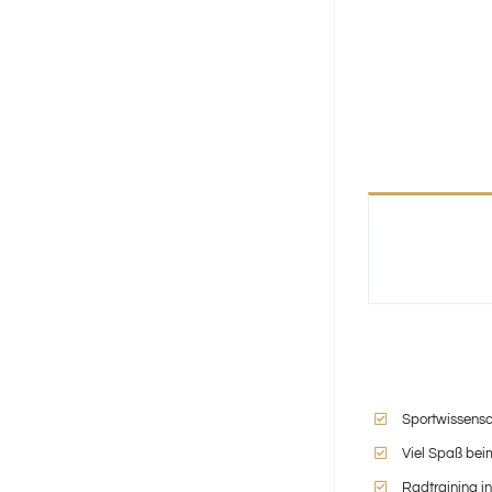
Sportwissensc
Viel Spaß bei
Radtraining i