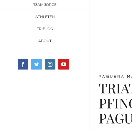
T3AM JORGE
ATHLETEN
TRIBLOG
ABOUT
Facebook
Twitter
Instagram
YouTube
PAGUERA M
TRI
PFI
PAG