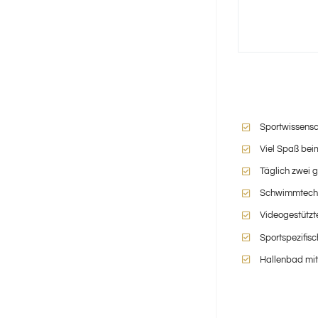
Sportwissensc
Viel Spaß bei
Täglich zwei 
Schwimmtechni
Videogestützt
Sportspezifisc
Hallenbad mi