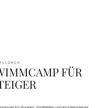
ALLORCA
WIMMCAMP FÜR
TEIGER
slager für Rookies, Triathleten und Krauleinsteiger