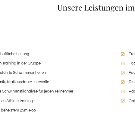
Unsere Leistungen im
haftliche Leitung
Fre
m Training in der Gruppe
Fac
geführte Schwimmeinheiten
Fac
k, Kraftausdauer, Intervalle
Tes
e Schwimmstilanalyse für jeden Teilnehmer
Rad
hes Athletiktraining
Opt
t beheiztem 25m-Pool